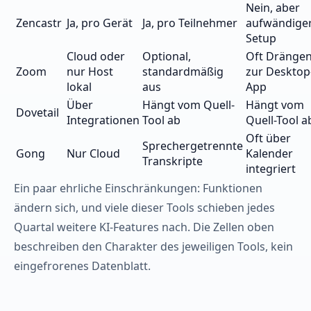
Nein, aber
Zencastr
Ja, pro Gerät
Ja, pro Teilnehmer
aufwändige
Setup
Cloud oder
Optional,
Oft Dränge
Zoom
nur Host
standardmäßig
zur Desktop
lokal
aus
App
Über
Hängt vom Quell-
Hängt vom
Dovetail
Integrationen
Tool ab
Quell-Tool a
Oft über
Sprechergetrennte
Gong
Nur Cloud
Kalender
Transkripte
integriert
Ein paar ehrliche Einschränkungen: Funktionen
ändern sich, und viele dieser Tools schieben jedes
Quartal weitere KI-Features nach. Die Zellen oben
beschreiben den Charakter des jeweiligen Tools, kein
eingefrorenes Datenblatt.